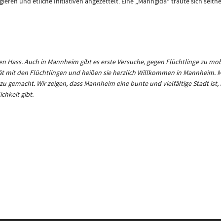
eren und etliche Initiativen angezettelt. Eine „Manngida“ traute sich seithe
n Hass. Auch in Mannheim gibt es erste Versuche, gegen Flüchtlinge zu mobi
tät mit den Flüchtlingen und heißen sie herzlich Willkommen in Mannheim.
u gemacht. Wir zeigen, dass Mannheim eine bunte und vielfältige Stadt ist, 
chkeit gibt.