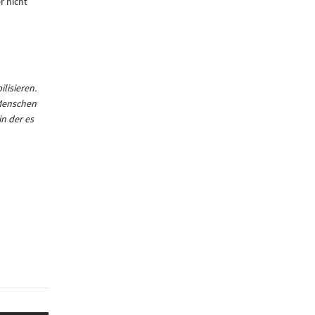
r nicht
lisieren.
 Menschen
in der es