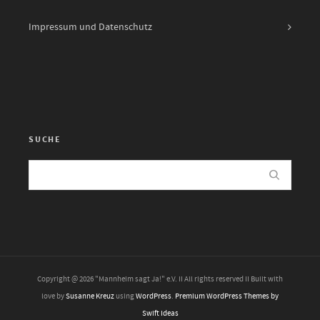
Impressum und Datenschutz
SUCHE
Copyright @ 2026 "Mannheim sagt Ja!" e.V. II All rights reserved II Built with
love by
Susanne Kreuz
using
WordPress
.
Premium WordPress Themes by
Swift Ideas