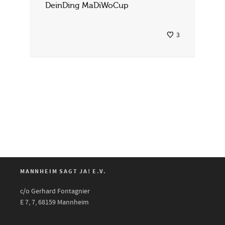
DeinDing MaDiWoCup
3
MANNHEIM SAGT JA! E.V.
c/o Gerhard Fontagnier
E 7, 7, 68159 Mannheim