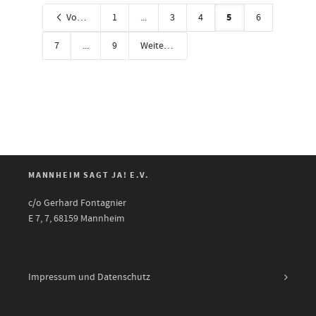
5
Vorherige
1
...
3
4
6
7
...
9
Weiter
MANNHEIM SAGT JA! E.V.
c/o Gerhard Fontagnier
E 7, 7, 68159 Mannheim
Impressum und Datenschutz