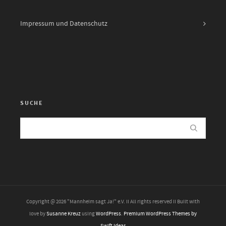
Impressum und Datenschutz
SUCHE
Copyright @ 2026 "Mannheim sagt Ja!" e.V. II All rights reserved II Built with
love by
Susanne Kreuz
using
WordPress
.
Premium WordPress Themes by