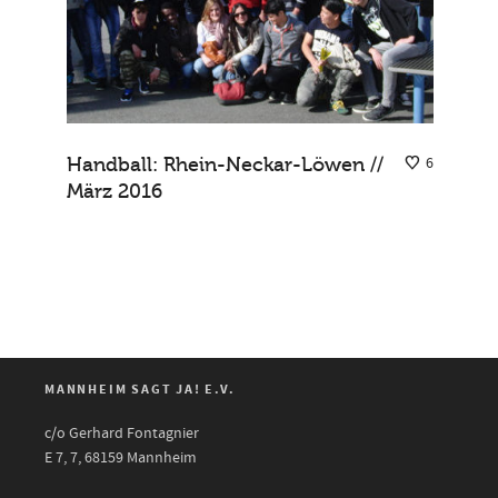
Handball: Rhein-Neckar-Löwen //
6
März 2016
MANNHEIM SAGT JA! E.V.
c/o Gerhard Fontagnier
E 7, 7, 68159 Mannheim