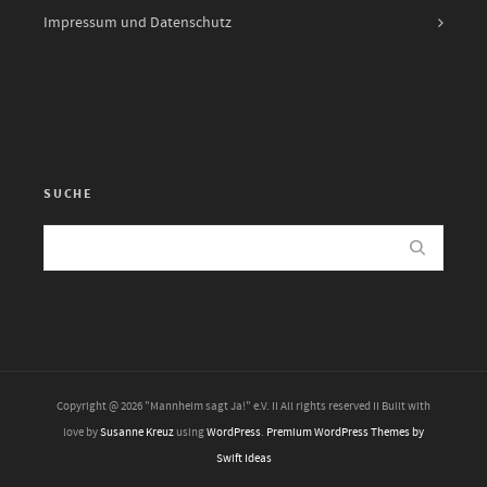
Impressum und Datenschutz
SUCHE
Copyright @ 2026 "Mannheim sagt Ja!" e.V. II All rights reserved II Built with
love by
Susanne Kreuz
using
WordPress
.
Premium WordPress Themes by
Swift Ideas